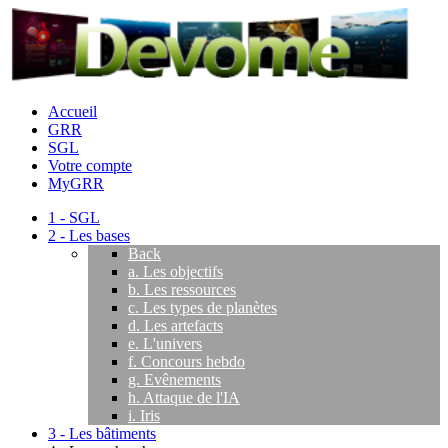
Accueil
GRR
SGL
Votre compte
MyGRR
1 - SGL
2 - Les bases
Back
a. Les objectifs
b. Les ressources
c. Les types de planètes
d. Les artefacts
e. L'univers
f. Concours hebdo
g. Evênements
h. Attaque de l'IA
i. Iris
3 - Les bâtiments