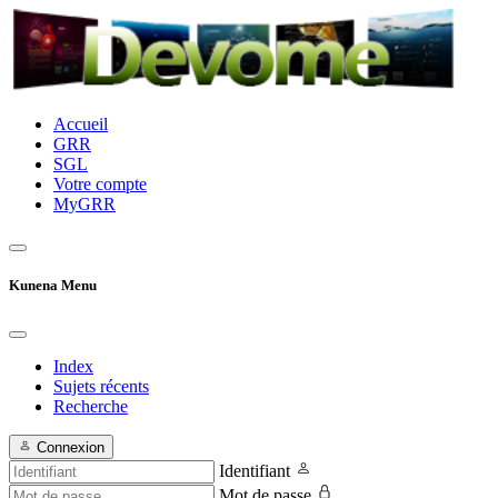
Accueil
GRR
SGL
Votre compte
MyGRR
Kunena Menu
Index
Sujets récents
Recherche
Connexion
Identifiant
Mot de passe