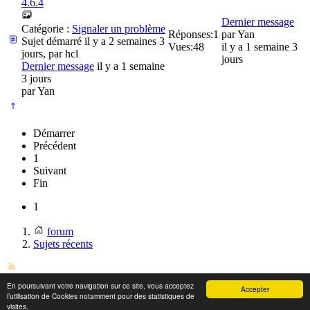
4.6.4
Dernier message
Catégorie :
Signaler un problème
Réponses:
1
par
Yan
Sujet démarré il y a 2 semaines 3
Vues:
48
il y a 1 semaine 3
jours, par
hcl
jours
Dernier message
il y a 1 semaine
3 jours
par
Yan
Démarrer
Précédent
1
Suivant
Fin
1
forum
Sujets récents
Propulsé par
Kunena
En poursuivant votre navigation sur ce site, vous acceptez
Accepter
© Team DEVOME 2007 - 2026
l’utilisation de Cookies notamment pour des statistiques de
Back to top
visites.