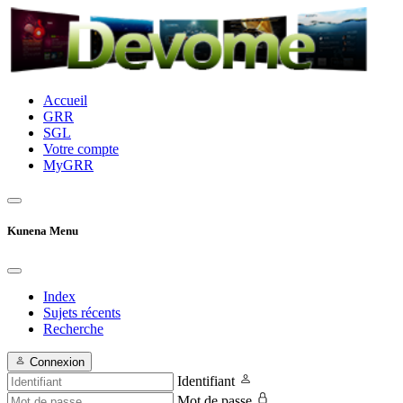
Accueil
GRR
SGL
Votre compte
MyGRR
Kunena Menu
Index
Sujets récents
Recherche
Connexion
Identifiant
Mot de passe