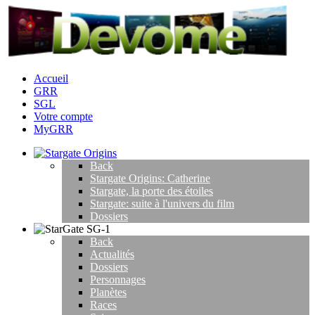
Accueil
GRR
SGL
Votre compte
MyGRR
Back
Stargate Origins: Catherine
Stargate, la porte des étoiles
Stargate: suite à l'univers du film
Dossiers
Back
Actualités
Dossiers
Personnages
Planètes
Races