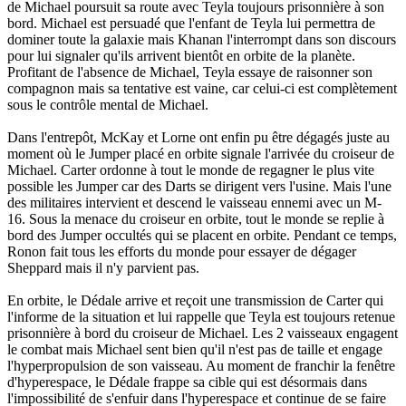
de Michael poursuit sa route avec Teyla toujours prisonnière à son
bord. Michael est persuadé que l'enfant de Teyla lui permettra de
dominer toute la galaxie mais Khanan l'interrompt dans son discours
pour lui signaler qu'ils arrivent bientôt en orbite de la planète.
Profitant de l'absence de Michael, Teyla essaye de raisonner son
compagnon mais sa tentative est vaine, car celui-ci est complètement
sous le contrôle mental de Michael.
Dans l'entrepôt, McKay et Lorne ont enfin pu être dégagés juste au
moment où le Jumper placé en orbite signale l'arrivée du croiseur de
Michael. Carter ordonne à tout le monde de regagner le plus vite
possible les Jumper car des Darts se dirigent vers l'usine. Mais l'une
des militaires intervient et descend le vaisseau ennemi avec un M-
16. Sous la menace du croiseur en orbite, tout le monde se replie à
bord des Jumper occultés qui se placent en orbite. Pendant ce temps,
Ronon fait tous les efforts du monde pour essayer de dégager
Sheppard mais il n'y parvient pas.
En orbite, le Dédale arrive et reçoit une transmission de Carter qui
l'informe de la situation et lui rappelle que Teyla est toujours retenue
prisonnière à bord du croiseur de Michael. Les 2 vaisseaux engagent
le combat mais Michael sent bien qu'il n'est pas de taille et engage
l'hyperpropulsion de son vaisseau. Au moment de franchir la fenêtre
d'hyperespace, le Dédale frappe sa cible qui est désormais dans
l'impossibilité de s'enfuir dans l'hyperespace et continue de se faire