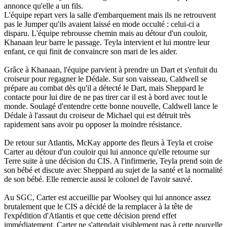
annonce qu'elle a un fils.
L'équipe repart vers la salle d'embarquement mais ils ne retrouvent
pas le Jumper qu'ils avaient laissé en mode occulté : celui-ci a
disparu. L'équipe rebrousse chemin mais au détour d'un couloir,
Khanaan leur barre le passage. Teyla intervient et lui montre leur
enfant, ce qui finit de convaincre son mari de les aider.
Grâce à Khanaan, l'équipe parvient à prendre un Dart et s'enfuit du
croiseur pour regagner le Dédale. Sur son vaisseau, Caldwell se
prépare au combat dès qu'il a détecté le Dart, mais Sheppard le
contacte pour lui dire de ne pas tirer car il est à bord avec tout le
monde. Soulagé d'entendre cette bonne nouvelle, Caldwell lance le
Dédale à l'assaut du croiseur de Michael qui est détruit très
rapidement sans avoir pu opposer la moindre résistance.
De retour sur Atlantis, McKay apporte des fleurs à Teyla et croise
Carter au détour d'un couloir qui lui annonce qu'elle retourne sur
Terre suite à une décision du CIS. A l'infirmerie, Teyla prend soin de
son bébé et discute avec Sheppard au sujet de la santé et la normalité
de son bébé. Elle remercie aussi le colonel de l'avoir sauvé.
Au SGC, Carter est accueillie par Woolsey qui lui annonce assez
brutalement que le CIS a décidé de la remplacer à la tête de
l'expédition d'Atlantis et que cette décision prend effet
immédiatement. Carter ne s'attendait visiblement pas à cette nouvelle