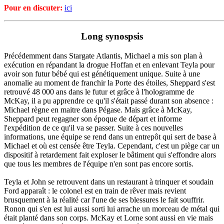
Pour en discuter:
ici
Long synospsis
Précédemment dans Stargate Atlantis, Michael a mis son plan à
exécution en répandant la drogue Hoffan et en enlevant Teyla pour
avoir son futur bébé qui est génétiquement unique. Suite à une
anomalie au moment de franchir la Porte des étoiles, Sheppard s'est
retrouvé 48 000 ans dans le futur et grâce à l'hologramme de
McKay, il a pu apprendre ce qu'il s'était passé durant son absence :
Michael règne en maitre dans Pégase. Mais grâce à McKay,
Sheppard peut regagner son époque de départ et informe
l'expédition de ce qu'il va se passer. Suite à ces nouvelles
informations, une équipe se rend dans un entrepôt qui sert de base à
Michael et où est censée être Teyla. Cependant, c'est un piège car un
dispositif à retardement fait exploser le bâtiment qui s'effondre alors
que tous les membres de l'équipe n'en sont pas encore sortis.
Teyla et John se retrouvent dans un restaurant à trinquer et soudain
Ford apparaît : le colonel est en train de rêver mais revient
brusquement à la réalité car l'une de ses blessures le fait souffrir.
Ronon qui s'en est lui aussi sorti lui arrache un morceau de métal qui
était planté dans son corps. McKay et Lorne sont aussi en vie mais