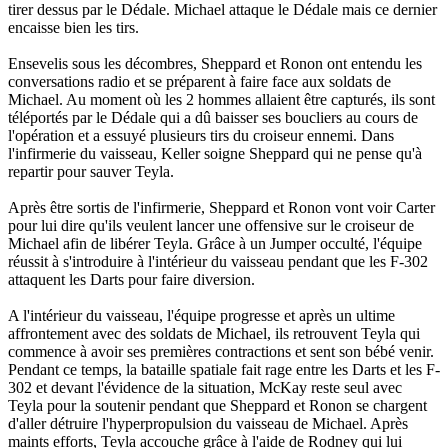
tirer dessus par le Dédale. Michael attaque le Dédale mais ce dernier
encaisse bien les tirs.
Ensevelis sous les décombres, Sheppard et Ronon ont entendu les
conversations radio et se préparent à faire face aux soldats de
Michael. Au moment où les 2 hommes allaient être capturés, ils sont
téléportés par le Dédale qui a dû baisser ses boucliers au cours de
l'opération et a essuyé plusieurs tirs du croiseur ennemi. Dans
l'infirmerie du vaisseau, Keller soigne Sheppard qui ne pense qu'à
repartir pour sauver Teyla.
Après être sortis de l'infirmerie, Sheppard et Ronon vont voir Carter
pour lui dire qu'ils veulent lancer une offensive sur le croiseur de
Michael afin de libérer Teyla. Grâce à un Jumper occulté, l'équipe
réussit à s'introduire à l'intérieur du vaisseau pendant que les F-302
attaquent les Darts pour faire diversion.
A l'intérieur du vaisseau, l'équipe progresse et après un ultime
affrontement avec des soldats de Michael, ils retrouvent Teyla qui
commence à avoir ses premières contractions et sent son bébé venir.
Pendant ce temps, la bataille spatiale fait rage entre les Darts et les F-
302 et devant l'évidence de la situation, McKay reste seul avec
Teyla pour la soutenir pendant que Sheppard et Ronon se chargent
d'aller détruire l'hyperpropulsion du vaisseau de Michael. Après
maints efforts, Teyla accouche grâce à l'aide de Rodney qui lui