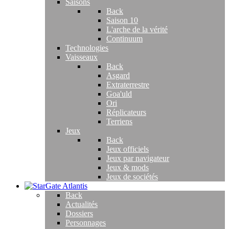
Saisons
Back
Saison 10
L'arche de la vérité
Continuum
Technologies
Vaisseaux
Back
Asgard
Extraterrestre
Goa'uld
Ori
Réplicateurs
Terriens
Jeux
Back
Jeux officiels
Jeux par navigateur
Jeux & mods
Jeux de sociétés
Back
Actualités
Dossiers
Personnages