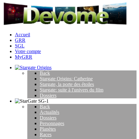
Accueil
GRR
SGL
Votre compte
MyGRR
Back
Stargate Origins: Catherine
Stargate, la porte des étoiles
Stargate: suite à l'univers du film
Dossiers
Back
Actualités
Dossiers
Personnages
Planètes
Races