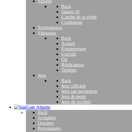
Saisons
Back
Saison 10
L'arche de la vérité
Continuum
Technologies
Vaisseaux
Back
Asgard
Extraterrestre
Goa'uld
Ori
Réplicateurs
Terriens
Jeux
Back
Jeux officiels
Jeux par navigateur
Jeux & mods
Jeux de sociétés
Back
Actualités
Dossiers
Personnages