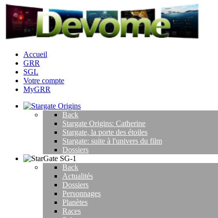
Accueil
GRR
SGL
Votre compte
MyGRR
Back
Stargate Origins: Catherine
Stargate, la porte des étoiles
Stargate: suite à l'univers du film
Dossiers
Back
Actualités
Dossiers
Personnages
Planètes
Races