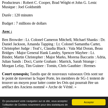
Producteurs : Robert C. Cooper, Brad Wright et John G. Lenic
Musique : Joel Goldsmith
Durée : 120 minutes
Budget : 7 millions de dollars
Avec :
Ben Browder : Lt. Colonel Cameron Mitchell, Michael Shanks : Dr.
Daniel Jackson, Amanda Tapping : Lt. Colonel Samantha Carter,
Christopher Judge : Teal’c, Claudia Black : Vala Mal Doran, Beau
Bridges : Major General Hank Landry, Spencer Maybee : Lt.
Binder, Martin Christopher : Major Marks, Morena Baccarin : Adria,
Julian Sands : Doci, Currie Graham : Marrick, Sarah Strange :
Morgan Lefay, Tim Guinee : Tomin, Chris Gauthier : Hermes
Court synospsis
:
Tandis que de nouveaux vaisseaux Oris sont sur
le point de traverser la Super Porte, les membres de SG-1 tentent de
trouver un moyen pour lutter contre les Oris qui pourrait être un
artéfact des Anciens nommé « Arche de Vérité. »
En poursuivant votre navigation sur ce site, vous acceptez
Accepter
© Team DEVOME 2007 - 2026
l’utilisation de Cookies notamment pour des statistiques de