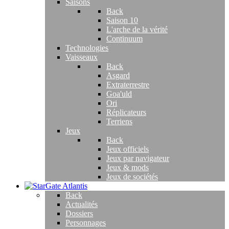
Saisons
Back
Saison 10
L'arche de la vérité
Continuum
Technologies
Vaisseaux
Back
Asgard
Extraterrestre
Goa'uld
Ori
Réplicateurs
Terriens
Jeux
Back
Jeux officiels
Jeux par navigateur
Jeux & mods
Jeux de sociétés
Back
Actualités
Dossiers
Personnages