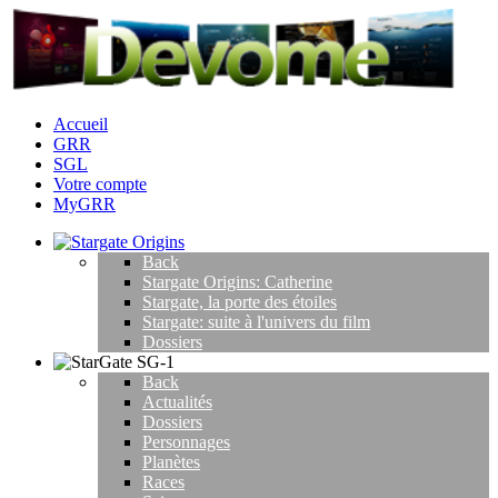
Accueil
GRR
SGL
Votre compte
MyGRR
Back
Stargate Origins: Catherine
Stargate, la porte des étoiles
Stargate: suite à l'univers du film
Dossiers
Back
Actualités
Dossiers
Personnages
Planètes
Races