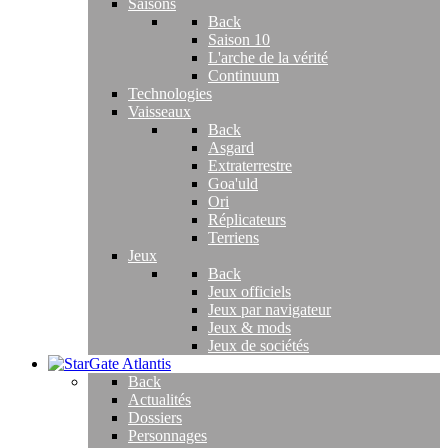
Saisons
Back
Saison 10
L'arche de la vérité
Continuum
Technologies
Vaisseaux
Back
Asgard
Extraterrestre
Goa'uld
Ori
Réplicateurs
Terriens
Jeux
Back
Jeux officiels
Jeux par navigateur
Jeux & mods
Jeux de sociétés
Back
Actualités
Dossiers
Personnages