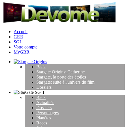
Accueil
GRR
SGL
Votre compte
MyGRR
Back
Stargate Origins: Catherine
Stargate, la porte des étoiles
Stargate: suite à l'univers du film
Dossiers
Back
Actualités
Dossiers
Personnages
Planètes
Races