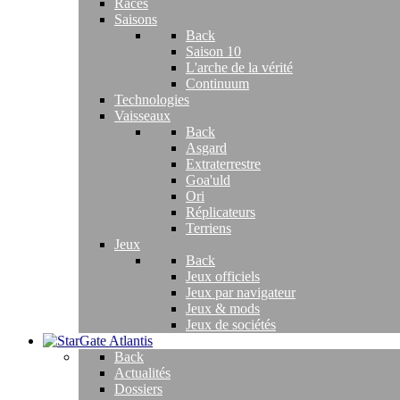
Races
Saisons
Back
Saison 10
L'arche de la vérité
Continuum
Technologies
Vaisseaux
Back
Asgard
Extraterrestre
Goa'uld
Ori
Réplicateurs
Terriens
Jeux
Back
Jeux officiels
Jeux par navigateur
Jeux & mods
Jeux de sociétés
Back
Actualités
Dossiers