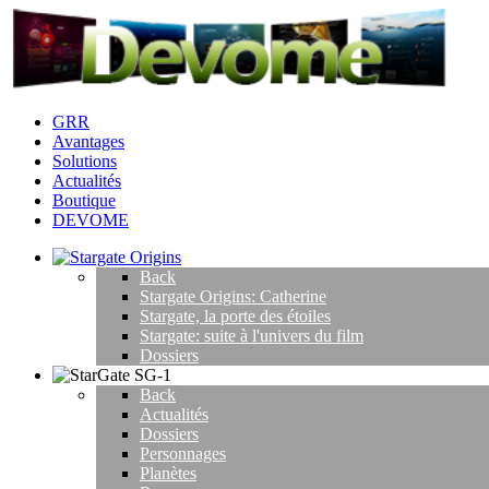
GRR
Avantages
Solutions
Actualités
Boutique
DEVOME
Back
Stargate Origins: Catherine
Stargate, la porte des étoiles
Stargate: suite à l'univers du film
Dossiers
Back
Actualités
Dossiers
Personnages
Planètes