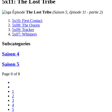
5x11: The Lost Tribe
Épisode
The Lost Tribe
(Saison 5, épisode 11 - partie 2)
5x10: First Contact
5x08: The Queen
5x09: Tracker
5x07: Whispers
Subcategories
Saison 4
Saison 5
Page 6 of 8
1
2
3
4
5