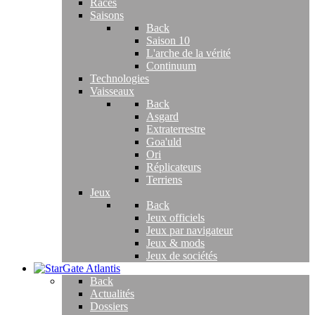
Races
Saisons
Back
Saison 10
L'arche de la vérité
Continuum
Technologies
Vaisseaux
Back
Asgard
Extraterrestre
Goa'uld
Ori
Réplicateurs
Terriens
Jeux
Back
Jeux officiels
Jeux par navigateur
Jeux & mods
Jeux de sociétés
Back
Actualités
Dossiers