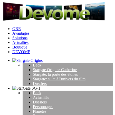
GRR
Avantages
Solutions
Actualités
Boutique
DEVOME
Back
Stargate Origins: Catherine
Stargate, la porte des étoiles
Stargate: suite à l'univers du film
Dossiers
Back
Actualités
Dossiers
Personnages
Planètes