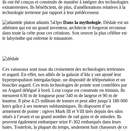
ils ont été conçus et construits de manière à intégrer des technologies
extraterrestres. Ils bénéficient, de plus, d'améliorations relatives à la
technologie terrienne par rapport à leur prédécesseur.
Dans la mythologie
, Dédale est un
athénien qui est un grand inventeur, architecte et forgeron reconnue
dans toute la crète pour ces créations. Son oeuvre la plus célèbre est
le labyrinthe qui enferme le minautore.
Ces vaisseaux sont issus du croisement des technologies terriennes
et asgard. En effet, nos alliés de la galaxie d’Ida y ont ajouté leur
hyperpropulsion intergalactique, un dispositif de téléportation et un
bouclier asgard. Ces trois technologies de pointe sont contrôlées par
un Asgard délégué à bord. Leur coque est construite en trinium. Ils
mesurent 630 m de longueur pour 340 m de largeur et 90 m de
hauteur. Il pèse 4.25 millions de tonnes et peut aller jusqu’à 180 000
km/s grâce à ses moteurs subluminiques. Ils disposent d’un
armement de pointe : ogives Mark III et VIII tirés depuis des silos
situés à l’avant et un grand nombre de rail guns et de missiles. Ils
peuvent également embarquer seize F-302 embarqués dans leurs
baies. Toutefois, la plupart du temps, seulement huit chasseurs de ce