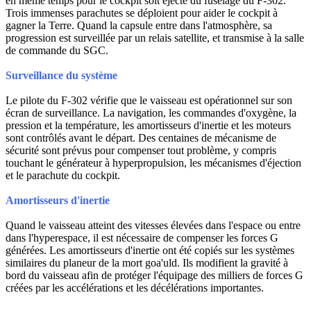
en même temps pour le cockpit soit éjecté du fuselage du F-302.
Trois immenses parachutes se déploient pour aider le cockpit à
gagner la Terre. Quand la capsule entre dans l'atmosphère, sa
progression est surveillée par un relais satellite, et transmise à la salle
de commande du SGC.
Surveillance du système
Le pilote du F-302 vérifie que le vaisseau est opérationnel sur son
écran de surveillance. La navigation, les commandes d'oxygène, la
pression et la température, les amortisseurs d'inertie et les moteurs
sont contrôlés avant le départ. Des centaines de mécanisme de
sécurité sont prévus pour compenser tout problème, y compris
touchant le générateur à hyperpropulsion, les mécanismes d'éjection
et le parachute du cockpit.
Amortisseurs d'inertie
Quand le vaisseau atteint des vitesses élevées dans l'espace ou entre
dans l'hyperespace, il est nécessaire de compenser les forces G
générées. Les amortisseurs d'inertie ont été copiés sur les systèmes
similaires du planeur de la mort goa'uld. Ils modifient la gravité à
bord du vaisseau afin de protéger l'équipage des milliers de forces G
créées par les accélérations et les décélérations importantes.