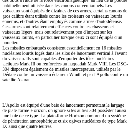
des obus à l'aide de la force électromagnétique, au lieu de la poudre
habituellement utilisée dans les canons conventionnels. Les
vaisseaux sont équipés de dizaines de ces armes, certains canons de
gros calibre étant utilisés contre les croiseurs ou vaisseaux lourds
ennemis, et d'autres étant employés comme armes d'autodéfense.
Ces armes sont relativement efficaces contre les chasseurs et
vaisseaux légers, mais ont relativement peu d'impact sur les
vaisseaux lourds, en particulier lorsque ceux-ci sont équipés d'un
bouclier.
Les missiles embarqués consistent essentiellement en 16 missiles
nucléaires lourds logés dans les silos de lancement vertical à l'avant
du vaisseau. Ils sont capables d'emporter des têtes nucléaires
tactiques Mark III ou renforcées au naquadah Mark VIII. Les DSC-
304 disposent également de missiles intercepteurs, utilisés par le
Dédale contre un vaisseau éclaireur Wraith et par l'Apollo contre un
satellite Asuran.
L'Apollo est équipé d'une baie de lancement permettant le largage
de plate-forme Horizon, on ignore si les autres 304 possèdent aussi
une baie de ce type. La plate-forme Horizon comprend un système
de pénétration atmosphérique et six ogives nucléaires de type Mark
IX ainsi que quatre leurres.