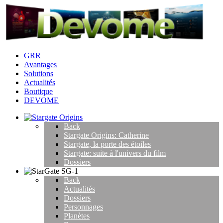
GRR
Avantages
Solutions
Actualités
Boutique
DEVOME
Back
Stargate Origins: Catherine
Stargate, la porte des étoiles
Stargate: suite à l'univers du film
Dossiers
Back
Actualités
Dossiers
Personnages
Planètes