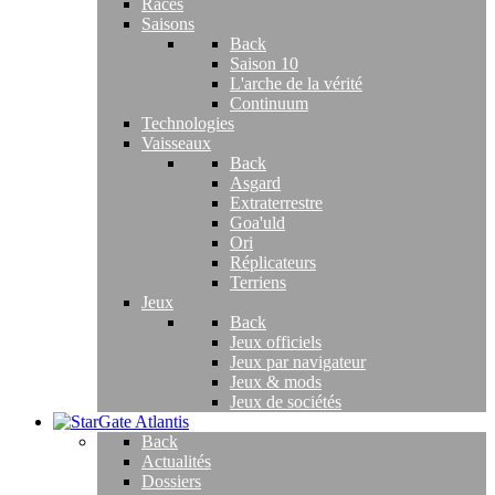
Races
Saisons
Back
Saison 10
L'arche de la vérité
Continuum
Technologies
Vaisseaux
Back
Asgard
Extraterrestre
Goa'uld
Ori
Réplicateurs
Terriens
Jeux
Back
Jeux officiels
Jeux par navigateur
Jeux & mods
Jeux de sociétés
Back
Actualités
Dossiers