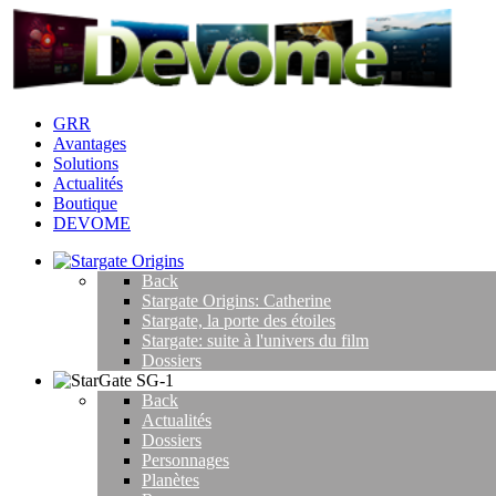
GRR
Avantages
Solutions
Actualités
Boutique
DEVOME
Back
Stargate Origins: Catherine
Stargate, la porte des étoiles
Stargate: suite à l'univers du film
Dossiers
Back
Actualités
Dossiers
Personnages
Planètes