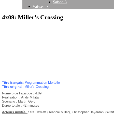
Saison 3
Vaisseaux
4x09: Miller's Crossing
Titre français:
Programmation Mortelle
Titre original:
Miller's Crossing
Numéro de l’épisode : 4.09
Réalisation : Andy Mikita
Scénario : Martin Gero
Durée totale : 42 minutes
Acteurs invités:
Kate Hewlett (Jeannie Miller), Christopher Heyerdahl (Wra