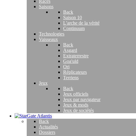
Races
Saisons
Back
Saison 10
L'arche de la vérité
Continuum
Technologies
Vaisseaux
Back
Asgard
Extraterrestre
Goa'uld
Ori
Réplicateurs
Terriens
Jeux
Back
Jeux officiels
Jeux par navigateur
Jeux & mods
Jeux de sociétés
Back
Actualités
Dossiers