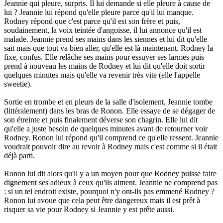
Jeannie qui pleure, surpris. Il lui demande si elle pleure à cause de
lui ? Jeannie lui répond qu'elle pleure parce qu'il lui manque.
Rodney répond que c'est parce qu'il est son frère et puis,
soudainement, la voix teintée d'angoisse, il lui annonce qu'il est
malade. Jeannie prend ses mains dans les siennes et lui dit qu'elle
sait mais que tout va bien aller, qu'elle est là maintenant. Rodney la
fixe, confus. Elle relâche ses mains pour essuyer ses larmes puis
prend à nouveau les mains de Rodney et lui dit qu'elle doit sortir
quelques minutes mais qu'elle va revenir très vite (elle l'appelle
sweetie).
Sortie en trombe et en pleurs de la salle d'isolement, Jeannie tombe
(littéralement) dans les bras de Ronon. Elle essaye de se dégager de
son étreinte et puis finalement déverse son chagrin. Elle lui dit
qu'elle a juste besoin de quelques minutes avant de retourner voir
Rodney. Ronon lui répond qu'il comprend ce qu'elle ressent. Jeannie
voudrait pouvoir dire au revoir à Rodney mais c'est comme si il était
déjà parti.
Ronon lui dit alors qu'il y a un moyen pour que Rodney puisse faire
dignement ses adieux à ceux qu'ils aiment. Jeannie ne comprend pas
: si un tel endroit existe, pourquoi n'y ont-ils pas emmené Rodney ?
Ronon lui avoue que cela peut être dangereux mais il est prêt à
risquer sa vie pour Rodney si Jeannie y est prête aussi.