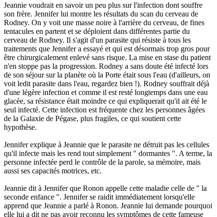
Jeannie voudrait en savoir un peu plus sur l'infection dont souffre
son frère. Jennifer lui montre les résultats du scan du cerveau de
Rodney. On y voit une masse noire à l'arrière du cerveau, de fines
tentacules en partent et se déploient dans différentes partie du
cerveau de Rodney. Il s'agit d'un parasite qui résiste à tous les
traitements que Jennifer a essayé et qui est désormais trop gros pour
être chirurgicalement enlevé sans risque. La mise en stase du patient
n'en stoppe pas la progression. Rodney a sans doute été infecté lors
de son séjour sur la planète où la Porte était sous l'eau (d'ailleurs, on
voit ledit parasite dans l'eau, regardez bien !). Rodney souffrait déjà
d'une légère infection et comme il est resté longtemps dans une eau
glacée, sa résistance était moindre ce qui expliquerait qu'il ait été le
seul infecté. Cette infection est fréquente chez les personnes âgées
de la Galaxie de Pégase, plus fragiles, ce qui soutient cette
hypothèse.
Jennifer explique à Jeannie que le parasite ne détruit pas les cellules
qu'il infecte mais les rend tout simplement " dormantes ". A terme, la
personne infectée perd le contrôle de la parole, sa mémoire, mais
aussi ses capacités motrices, etc.
Jeannie dit à Jennifer que Ronon appelle cette maladie celle de " la
seconde enfance ". Jennifer se raidit immédiatement lorsqu'elle
apprend que Jeannie a parlé à Ronon. Jeannie lui demande pourquoi
elle lui a dit ne pas avoir reconnu les symptômes de cette fameuse