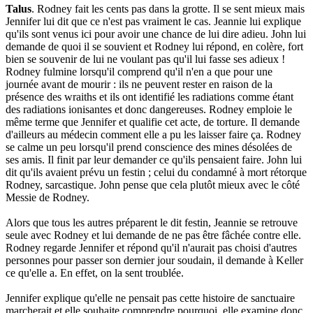
Talus
. Rodney fait les cents pas dans la grotte. Il se sent mieux mais
Jennifer lui dit que ce n'est pas vraiment le cas. Jeannie lui explique
qu'ils sont venus ici pour avoir une chance de lui dire adieu. John lui
demande de quoi il se souvient et Rodney lui répond, en colère, fort
bien se souvenir de lui ne voulant pas qu'il lui fasse ses adieux !
Rodney fulmine lorsqu'il comprend qu'il n'en a que pour une
journée avant de mourir : ils ne peuvent rester en raison de la
présence des wraiths et ils ont identifié les radiations comme étant
des radiations ionisantes et donc dangereuses. Rodney emploie le
même terme que Jennifer et qualifie cet acte, de torture. Il demande
d'ailleurs au médecin comment elle a pu les laisser faire ça. Rodney
se calme un peu lorsqu'il prend conscience des mines désolées de
ses amis. Il finit par leur demander ce qu'ils pensaient faire. John lui
dit qu'ils avaient prévu un festin ; celui du condamné à mort rétorque
Rodney, sarcastique. John pense que cela plutôt mieux avec le côté
Messie de Rodney.
Alors que tous les autres préparent le dit festin, Jeannie se retrouve
seule avec Rodney et lui demande de ne pas être fâchée contre elle.
Rodney regarde Jennifer et répond qu'il n'aurait pas choisi d'autres
personnes pour passer son dernier jour soudain, il demande à Keller
ce qu'elle a. En effet, on la sent troublée.
Jennifer explique qu'elle ne pensait pas cette histoire de sanctuaire
marcherait et elle souhaite comprendre pourquoi, elle examine donc