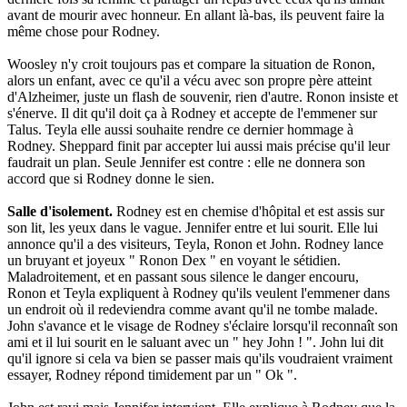
avant de mourir avec honneur. En allant là-bas, ils peuvent faire la
même chose pour Rodney.
Woosley n'y croit toujours pas et compare la situation de Ronon,
alors un enfant, avec ce qu'il a vécu avec son propre père atteint
d'Alzheimer, juste un flash de souvenir, rien d'autre. Ronon insiste et
s'énerve. Il dit qu'il doit ça à Rodney et accepte de l'emmener sur
Talus. Teyla elle aussi souhaite rendre ce dernier hommage à
Rodney. Sheppard finit par accepter lui aussi mais précise qu'il leur
faudrait un plan. Seule Jennifer est contre : elle ne donnera son
accord que si Rodney donne le sien.
Salle d'isolement.
Rodney est en chemise d'hôpital et est assis sur
son lit, les yeux dans le vague. Jennifer entre et lui sourit. Elle lui
annonce qu'il a des visiteurs, Teyla, Ronon et John. Rodney lance
un bruyant et joyeux " Ronon Dex " en voyant le sétidien.
Maladroitement, et en passant sous silence le danger encouru,
Ronon et Teyla expliquent à Rodney qu'ils veulent l'emmener dans
un endroit où il redeviendra comme avant qu'il ne tombe malade.
John s'avance et le visage de Rodney s'éclaire lorsqu'il reconnaît son
ami et il lui sourit en le saluant avec un " hey John ! ". John lui dit
qu'il ignore si cela va bien se passer mais qu'ils voudraient vraiment
essayer, Rodney répond timidement par un " Ok ".