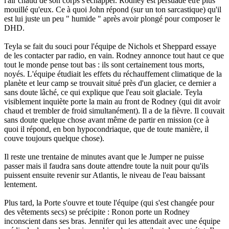
l'air chaud de son corps s'échapper. Rodney est persuadé être plus
mouillé qu'eux. Ce à quoi John répond (sur un ton sarcastique) qu'il
est lui juste un peu " humide " après avoir plongé pour composer le
DHD.
Teyla se fait du souci pour l'équipe de Nichols et Sheppard essaye
de les contacter par radio, en vain. Rodney annonce tout haut ce que
tout le monde pense tout bas : ils sont certainement tous morts,
noyés. L'équipe étudiait les effets du réchauffement climatique de la
planète et leur camp se trouvait situé près d'un glacier, ce dernier a
sans doute lâché, ce qui explique que l'eau soit glaciale. Teyla
visiblement inquiète porte la main au front de Rodney (qui dit avoir
chaud et trembler de froid simultanément). Il a de la fièvre. Il couvait
sans doute quelque chose avant même de partir en mission (ce à
quoi il répond, en bon hypocondriaque, que de toute manière, il
couve toujours quelque chose).
Il reste une trentaine de minutes avant que le Jumper ne puisse
passer mais il faudra sans doute attendre toute la nuit pour qu'ils
puissent ensuite revenir sur Atlantis, le niveau de l'eau baissant
lentement.
Plus tard, la Porte s'ouvre et toute l'équipe (qui s'est changée pour
des vêtements secs) se précipite : Ronon porte un Rodney
inconscient dans ses bras. Jennifer qui les attendait avec une équipe