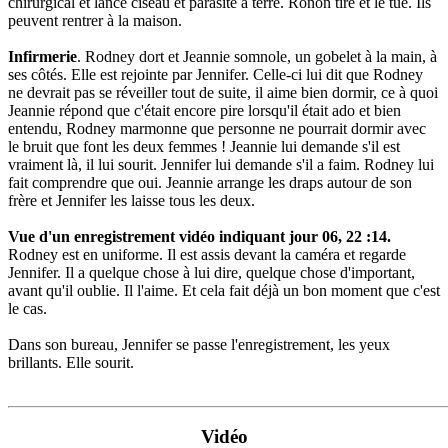
chirurgical et lance ciseau et parasite à terre. Ronon tire et le tue. Ils
peuvent rentrer à la maison.
Infirmerie
. Rodney dort et Jeannie somnole, un gobelet à la main, à
ses côtés. Elle est rejointe par Jennifer. Celle-ci lui dit que Rodney
ne devrait pas se réveiller tout de suite, il aime bien dormir, ce à quoi
Jeannie répond que c'était encore pire lorsqu'il était ado et bien
entendu, Rodney marmonne que personne ne pourrait dormir avec
le bruit que font les deux femmes ! Jeannie lui demande s'il est
vraiment là, il lui sourit. Jennifer lui demande s'il a faim. Rodney lui
fait comprendre que oui. Jeannie arrange les draps autour de son
frère et Jennifer les laisse tous les deux.
Vue d'un enregistrement vidéo indiquant jour 06, 22 :14.
Rodney est en uniforme. Il est assis devant la caméra et regarde
Jennifer. Il a quelque chose à lui dire, quelque chose d'important,
avant qu'il oublie. Il l'aime. Et cela fait déjà un bon moment que c'est
le cas.
Dans son bureau, Jennifer se passe l'enregistrement, les yeux
brillants. Elle sourit.
Vidéo