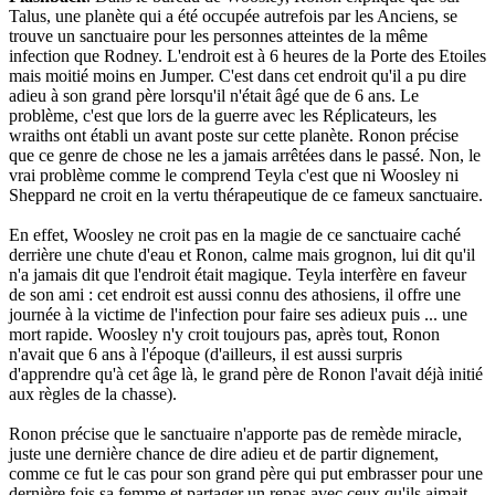
Talus, une planète qui a été occupée autrefois par les Anciens, se
trouve un sanctuaire pour les personnes atteintes de la même
infection que Rodney. L'endroit est à 6 heures de la Porte des Etoiles
mais moitié moins en Jumper. C'est dans cet endroit qu'il a pu dire
adieu à son grand père lorsqu'il n'était âgé que de 6 ans. Le
problème, c'est que lors de la guerre avec les Réplicateurs, les
wraiths ont établi un avant poste sur cette planète. Ronon précise
que ce genre de chose ne les a jamais arrêtées dans le passé. Non, le
vrai problème comme le comprend Teyla c'est que ni Woosley ni
Sheppard ne croit en la vertu thérapeutique de ce fameux sanctuaire.
En effet, Woosley ne croit pas en la magie de ce sanctuaire caché
derrière une chute d'eau et Ronon, calme mais grognon, lui dit qu'il
n'a jamais dit que l'endroit était magique. Teyla interfère en faveur
de son ami : cet endroit est aussi connu des athosiens, il offre une
journée à la victime de l'infection pour faire ses adieux puis ... une
mort rapide. Woosley n'y croit toujours pas, après tout, Ronon
n'avait que 6 ans à l'époque (d'ailleurs, il est aussi surpris
d'apprendre qu'à cet âge là, le grand père de Ronon l'avait déjà initié
aux règles de la chasse).
Ronon précise que le sanctuaire n'apporte pas de remède miracle,
juste une dernière chance de dire adieu et de partir dignement,
comme ce fut le cas pour son grand père qui put embrasser pour une
dernière fois sa femme et partager un repas avec ceux qu'ils aimait