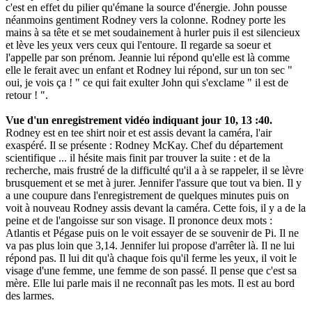
c'est en effet du pilier qu'émane la source d'énergie. John pousse
néanmoins gentiment Rodney vers la colonne. Rodney porte les
mains à sa tête et se met soudainement à hurler puis il est silencieux
et lève les yeux vers ceux qui l'entoure. Il regarde sa soeur et
l'appelle par son prénom. Jeannie lui répond qu'elle est là comme
elle le ferait avec un enfant et Rodney lui répond, sur un ton sec "
oui, je vois ça ! " ce qui fait exulter John qui s'exclame " il est de
retour ! ".
Vue d'un enregistrement vidéo indiquant jour 10, 13 :40.
Rodney est en tee shirt noir et est assis devant la caméra, l'air
exaspéré. Il se présente : Rodney McKay. Chef du département
scientifique ... il hésite mais finit par trouver la suite : et de la
recherche, mais frustré de la difficulté qu'il a à se rappeler, il se lèvre
brusquement et se met à jurer. Jennifer l'assure que tout va bien. Il y
a une coupure dans l'enregistrement de quelques minutes puis on
voit à nouveau Rodney assis devant la caméra. Cette fois, il y a de la
peine et de l'angoisse sur son visage. Il prononce deux mots :
Atlantis et Pégase puis on le voit essayer de se souvenir de Pi. Il ne
va pas plus loin que 3,14. Jennifer lui propose d'arrêter là. Il ne lui
répond pas. Il lui dit qu'à chaque fois qu'il ferme les yeux, il voit le
visage d'une femme, une femme de son passé. Il pense que c'est sa
mère. Elle lui parle mais il ne reconnaît pas les mots. Il est au bord
des larmes.