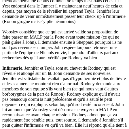
médicale demande depuis combien de temps il est dans cet état. Il
s'est endormi dans le Jumper il y maintenant neuf heures de cela et
depuis, pas moyen de le réveiller lui apprend Teyla. Jennifer leur
demande de venir immédiatement passer leur check-up à l'infirmerie
(Ronon grogne mais s'y plie néanmoins).
Woosley considère que ce qui est arrivé valide sa proposition de
faire passer un MALP par la Porte avant toute mission (ce qui ne
plaît guère à John). Il demande ensuite à Sheppard pourquoi ils ne
sont pas revenus en Jumper. John espère toujours retrouver une
partie de l'équipe de Nichols en vie, il prendra d'ailleurs part aux
recherches dès qu'il aura vérifié que Rodney va bien.
Infirmerie
. Jennifer et Teyla sont au chevet de Rodney qui est
réveillé et allongé sur un lit. John demande de ses nouvelles.
Jennifer est satisfaite du résultat : pas d'hypothermie et plus de fièvre
et les scanners ne montrent rien d'anormal. Rodney demande aux
membres de son équipe s'ils vont bien (ce qui nous vaut d'autres
borborygmes de la part de Ronon). Rodney explique qu'il n'avait
pas beaucoup dormi la nuit précédente et qu'il a sauté le petit
déjeuner ce qui explique, selon lui, qu'il soit resté inconscient. John
lui annonce que Woosley veut désormais envoyer un MALP en
reconnaissance avant chaque mission. Rodney admet que ça va
rapidement être pénible puis, tout sourire, il demande à Jennifer s'il
peut quitter l'infirmerie vu qu'il va bien. Elle lui répond qu'elle tient à