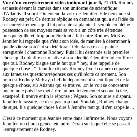
Vue d'un enregistrement vidéo indiquant jour 6, 21 :16.
Rodney
est assis devant la caméra dans son uniforme de scientifique
d'Atlantis. Il sourit. On entend la voix de Jennifer. Elle demande si
Rodney est prêt. Ce dernier réplique en demandant qui a eu l'idée de
ses enregistrements qu'il lui présente sa plainte. Il semble en pleine
possession de ses moyens mais sa voix a un côté très détendue,
presque guilleret, trop pour être tout à fait notre Rodney McKay.
Jennifer lui rappelle que c'était son idée, de manière à déterminer à
quelle vitesse son état se détériorait. Oh, dans ce cas, plainte
enregistrée ! chantonne Rodney. Puis il lui demande si la première
chose qu'il doit dire est relative à son identité ? Jennifer lui confirme
que oui. Rodney blague sur le fait que " hey, il se rappelle de
quelque chose ! ". Jennifer rit puis Rodney fixe la caméra et passe
aux fameuses questions/réponses ses qu'il récite calmement. Son
nom est Rodney McKay, chef du département scientifique et de la ...
quelque chose, sur Atlantis qui se trouve...on le voit se concentrer
une minute puis il se met à rire un peu tristement et secoue la tête,
exaspéré. Il trouve enfin la réponse : Pégase. Son sourire a disparu.
Jennifer le rassure, ce n'est pas trop mal. Soudain, Rodney change
de sujet. Il a quelque chose à dire à Jennifer tant qu'il s'en rappelle ...
C'est à ce moment que Jeannie entre dans l'infirmerie. Nous voyons
Jennifer, un chouia gênée, éteindre l'écran sur lequel elle se passait
l'enregistrement de Rodney.