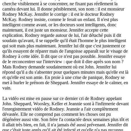
cherche visiblement à se concentrer, ne fixant pas réellement la
caméra devant lui. Il donne péniblement, son nom : il est monsieur
Rodney McKay. Jennifer le corrige : il est le docteur Rodney
McKay. Rodney insiste, comme le ferait un enfant. Il n'est plus
intelligent comme avant, or les docteurs sont intelligents, donc
maintenant, il est juste un monsieur. Jennifer accepte cette
explication. Rodney regarde autour de lui, l'air détaché puis il dit
soudain qu'avant, il se rappelle qu'il était l'homme le plus intelligent
qui soit mais plus maintenant. Jennifer lui dit que c'est justement ce
qu'ils essayent de réparer mais de l'angoisse apparaît sur le visage de
Rodney à cette idée. Il dit que ce n'est pas possible. Jennifer essaye
de le reconcentrer sur l'interview : que doit il dire après son nom ?
Mais Rodney demande soudainement où est John. Jennifer lui
répond qu'il a du s'absenter pour quelques minutes mais qu'elle est là
et qu'elle est son amie. En proie à une crise de panique, Rodney se
met à hurler le prénom de Sheppard. Jennifer essaye de le calmer, en
vain.
La vidéo est mise en pause sur ce dernier cri de Rodney appelant
John. Sheppard, Woosley, Keller et Jeannie sont à l'infirmerie devant
l'enregistrement vidéo de Rodney. Jeannie a l'air complètement
dévastée. Elle ne comprend pas comment les choses ont pu
dégénérer aussi vite. Son frère l'a contactée deux semaines plus tôt et
il allait très bien, en fait, il n'a jamais été aussi prévenant. Jennifer dit
que c'était juste après qu'il ait été infecté et qu'elle n'a pas reconnu