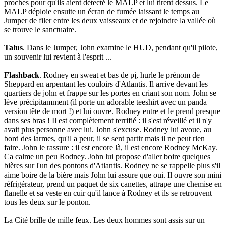
proches pour qu'ils aient détecté le MALP et lui tirent dessus. Le
MALP déploie ensuite un écran de fumée laissant le temps au
Jumper de filer entre les deux vaisseaux et de rejoindre la vallée où
se trouve le sanctuaire.
Talus
. Dans le Jumper, John examine le HUD, pendant qu'il pilote,
un souvenir lui revient à l'esprit ...
Flashback
. Rodney en sweat et bas de pj, hurle le prénom de
Sheppard en arpentant les couloirs d'Atlantis. Il arrive devant les
quartiers de john et frappe sur les portes en criant son nom. John se
lève précipitamment (il porte un adorable teeshirt avec un panda
version tête de mort !) et lui ouvre. Rodney entre et le prend presque
dans ses bras ! Il est complètement terrifié : il s'est réveillé et il n'y
avait plus personne avec lui. John s'excuse. Rodney lui avoue, au
bord des larmes, qu'il a peur, il se sent partir mais il ne peut rien
faire. John le rassure : il est encore là, il est encore Rodney McKay.
Ca calme un peu Rodney. John lui propose d'aller boire quelques
bières sur l'un des pontons d'Atlantis. Rodney ne se rappelle plus s'il
aime boire de la bière mais John lui assure que oui. Il ouvre son mini
réfrigérateur, prend un paquet de six canettes, attrape une chemise en
flanelle et sa veste en cuir qu'il lance à Rodney et ils se retrouvent
tous les deux sur le ponton.
La Cité brille de mille feux. Les deux hommes sont assis sur un