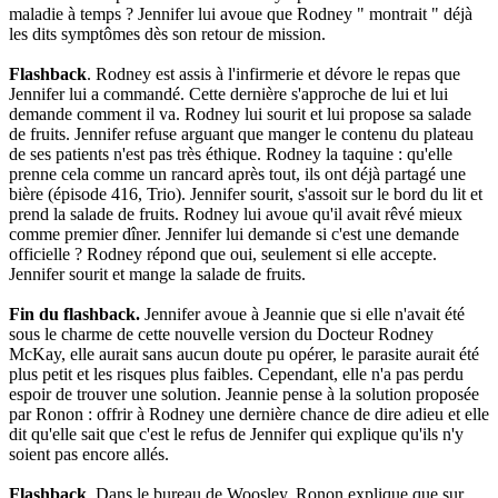
maladie à temps ? Jennifer lui avoue que Rodney " montrait " déjà
les dits symptômes dès son retour de mission.
Flashback
. Rodney est assis à l'infirmerie et dévore le repas que
Jennifer lui a commandé. Cette dernière s'approche de lui et lui
demande comment il va. Rodney lui sourit et lui propose sa salade
de fruits. Jennifer refuse arguant que manger le contenu du plateau
de ses patients n'est pas très éthique. Rodney la taquine : qu'elle
prenne cela comme un rancard après tout, ils ont déjà partagé une
bière (épisode 416, Trio). Jennifer sourit, s'assoit sur le bord du lit et
prend la salade de fruits. Rodney lui avoue qu'il avait rêvé mieux
comme premier dîner. Jennifer lui demande si c'est une demande
officielle ? Rodney répond que oui, seulement si elle accepte.
Jennifer sourit et mange la salade de fruits.
Fin du flashback.
Jennifer avoue à Jeannie que si elle n'avait été
sous le charme de cette nouvelle version du Docteur Rodney
McKay, elle aurait sans aucun doute pu opérer, le parasite aurait été
plus petit et les risques plus faibles. Cependant, elle n'a pas perdu
espoir de trouver une solution. Jeannie pense à la solution proposée
par Ronon : offrir à Rodney une dernière chance de dire adieu et elle
dit qu'elle sait que c'est le refus de Jennifer qui explique qu'ils n'y
soient pas encore allés.
Flashback
. Dans le bureau de Woosley, Ronon explique que sur