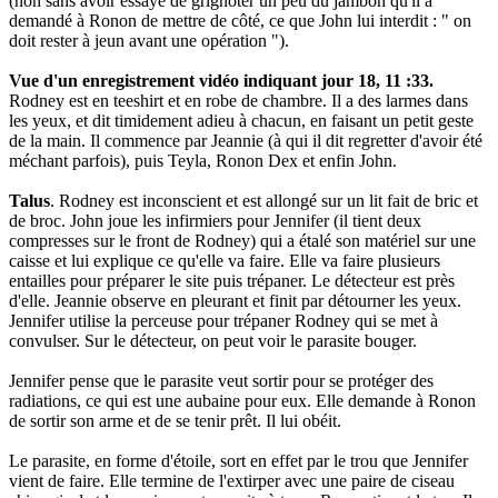
(non sans avoir essayé de grignoter un peu du jambon qu'il a
demandé à Ronon de mettre de côté, ce que John lui interdit : " on
doit rester à jeun avant une opération ").
Vue d'un enregistrement vidéo indiquant jour 18, 11 :33.
Rodney est en teeshirt et en robe de chambre. Il a des larmes dans
les yeux, et dit timidement adieu à chacun, en faisant un petit geste
de la main. Il commence par Jeannie (à qui il dit regretter d'avoir été
méchant parfois), puis Teyla, Ronon Dex et enfin John.
Talus
. Rodney est inconscient et est allongé sur un lit fait de bric et
de broc. John joue les infirmiers pour Jennifer (il tient deux
compresses sur le front de Rodney) qui a étalé son matériel sur une
caisse et lui explique ce qu'elle va faire. Elle va faire plusieurs
entailles pour préparer le site puis trépaner. Le détecteur est près
d'elle. Jeannie observe en pleurant et finit par détourner les yeux.
Jennifer utilise la perceuse pour trépaner Rodney qui se met à
convulser. Sur le détecteur, on peut voir le parasite bouger.
Jennifer pense que le parasite veut sortir pour se protéger des
radiations, ce qui est une aubaine pour eux. Elle demande à Ronon
de sortir son arme et de se tenir prêt. Il lui obéit.
Le parasite, en forme d'étoile, sort en effet par le trou que Jennifer
vient de faire. Elle termine de l'extirper avec une paire de ciseau