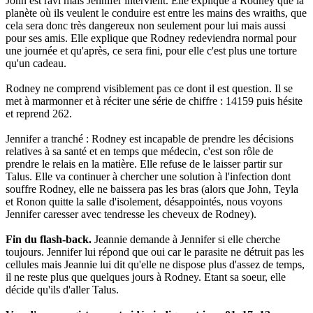
John est ravi mais Jennifer intervient. Elle explique à Rodney que la
planète où ils veulent le conduire est entre les mains des wraiths, que
cela sera donc très dangereux non seulement pour lui mais aussi
pour ses amis. Elle explique que Rodney redeviendra normal pour
une journée et qu'après, ce sera fini, pour elle c'est plus une torture
qu'un cadeau.
Rodney ne comprend visiblement pas ce dont il est question. Il se
met à marmonner et à réciter une série de chiffre : 14159 puis hésite
et reprend 262.
Jennifer a tranché : Rodney est incapable de prendre les décisions
relatives à sa santé et en temps que médecin, c'est son rôle de
prendre le relais en la matière. Elle refuse de le laisser partir sur
Talus. Elle va continuer à chercher une solution à l'infection dont
souffre Rodney, elle ne baissera pas les bras (alors que John, Teyla
et Ronon quitte la salle d'isolement, désappointés, nous voyons
Jennifer caresser avec tendresse les cheveux de Rodney).
Fin du flash-back.
Jeannie demande à Jennifer si elle cherche
toujours. Jennifer lui répond que oui car le parasite ne détruit pas les
cellules mais Jeannie lui dit qu'elle ne dispose plus d'assez de temps,
il ne reste plus que quelques jours à Rodney. Etant sa soeur, elle
décide qu'ils d'aller Talus.