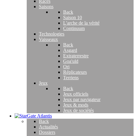
Races
Saisons
Back
Saison 10
L'arche de la vérité
Continuum
Technologies
Vaisseaux
Back
Asgard
Extraterrestre
Goa'uld
Ori
Réplicateurs
Terriens
Jeux
Back
Jeux officiels
Jeux par navigateur
Jeux & mods
Jeux de sociétés
Back
Actualités
Dossiers