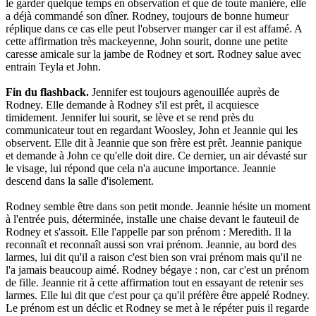
le garder quelque temps en observation et que de toute manière, elle
a déjà commandé son dîner. Rodney, toujours de bonne humeur
réplique dans ce cas elle peut l'observer manger car il est affamé. A
cette affirmation très mackeyenne, John sourit, donne une petite
caresse amicale sur la jambe de Rodney et sort. Rodney salue avec
entrain Teyla et John.
Fin du flashback.
Jennifer est toujours agenouillée auprès de
Rodney. Elle demande à Rodney s'il est prêt, il acquiesce
timidement. Jennifer lui sourit, se lève et se rend près du
communicateur tout en regardant Woosley, John et Jeannie qui les
observent. Elle dit à Jeannie que son frère est prêt. Jeannie panique
et demande à John ce qu'elle doit dire. Ce dernier, un air dévasté sur
le visage, lui répond que cela n'a aucune importance. Jeannie
descend dans la salle d'isolement.
Rodney semble être dans son petit monde. Jeannie hésite un moment
à l'entrée puis, déterminée, installe une chaise devant le fauteuil de
Rodney et s'assoit. Elle l'appelle par son prénom : Meredith. Il la
reconnaît et reconnaît aussi son vrai prénom. Jeannie, au bord des
larmes, lui dit qu'il a raison c'est bien son vrai prénom mais qu'il ne
l'a jamais beaucoup aimé. Rodney bégaye : non, car c'est un prénom
de fille. Jeannie rit à cette affirmation tout en essayant de retenir ses
larmes. Elle lui dit que c'est pour ça qu'il préfère être appelé Rodney.
Le prénom est un déclic et Rodney se met à le répéter puis il regarde