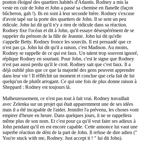
ponton éloigné des quartiers habités d'Atlantis. Rodney a mis la
veste en cuir de John et John a passé sa chemise en flanelle (façon
bûcheron, gah !). Ils en sont à leur seconde bière. Rodney s'excuse
d'avoir tapé sur la porte des quartiers de John. Il se sent un peu
ridicule. John lui dit qu'il n'y a rien de ridicule dans sa réaction.
Rodney fixe l'océan et dit à John, qu'il essaye désespérément de se
rappeler du prénom de la fille de Jeannie. John lui dit qu'elle
s'appelle Betty. Rodney fronce les sourcils. Il est persuadé que ce
n'est pas ça. John lui dit qu'il a raison, c'est Madison. Au moins,
Rodney se rappelle de ce qui est faux. Un talent trop souvent ignoré,
réplique Rodney en souriant. Pour John, c'est le signe que Rodney
n'est pas aussi perdu qu'il le croit. Rodney sait que c'est faux. Il a
déjà oublié plus que ce que la majorité des gens peuvent apprendre
dans leur vie ! Il réfléchit un moment et conclue que cela fait de lui
quelqu'un de plutôt arrogant. Ce qui une fois de plus donne raison à
Sheppard : Rodney est toujours là.
Malheureusement, ce n'est pas tout à fait vrai. Rodney travaillait
avec Zelenka sur un projet qui était apparemment une de ses idées
mais il a été incapable de l'aider. Jennifer l'a prévenu, les choses vont
empirer d'heure en heure. Dans quelques jours, il ne se rappellera
même plus de son nom. Et c'est pour ça qu'il veut faire ses adieux à
John pendant qu'il en est encore capable. Cette annonce lui vaut une
superbe réaction de déni de la part de John. Il refuse de dire adieu ("
You're stuck with me, Rodney. Just accept it ! " lui dit John).