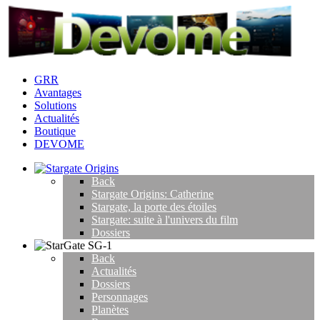
GRR
Avantages
Solutions
Actualités
Boutique
DEVOME
Back
Stargate Origins: Catherine
Stargate, la porte des étoiles
Stargate: suite à l'univers du film
Dossiers
Back
Actualités
Dossiers
Personnages
Planètes