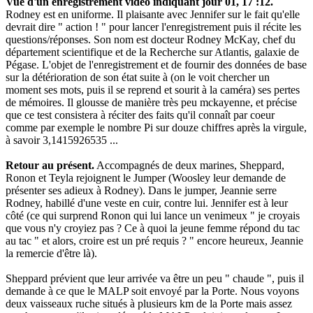
Vue d'un enregistrement vidéo indiquant jour 01, 17 :12.
Rodney est en uniforme. Il plaisante avec Jennifer sur le fait qu'elle
devrait dire " action ! " pour lancer l'enregistrement puis il récite les
questions/réponses. Son nom est docteur Rodney McKay, chef du
département scientifique et de la Recherche sur Atlantis, galaxie de
Pégase. L'objet de l'enregistrement et de fournir des données de base
sur la détérioration de son état suite à (on le voit chercher un
moment ses mots, puis il se reprend et sourit à la caméra) ses pertes
de mémoires. Il glousse de manière très peu mckayenne, et précise
que ce test consistera à réciter des faits qu'il connaît par coeur
comme par exemple le nombre Pi sur douze chiffres après la virgule,
à savoir 3,1415926535 ...
Retour au présent.
Accompagnés de deux marines, Sheppard,
Ronon et Teyla rejoignent le Jumper (Woosley leur demande de
présenter ses adieux à Rodney). Dans le jumper, Jeannie serre
Rodney, habillé d'une veste en cuir, contre lui. Jennifer est à leur
côté (ce qui surprend Ronon qui lui lance un venimeux " je croyais
que vous n'y croyiez pas ? Ce à quoi la jeune femme répond du tac
au tac " et alors, croire est un pré requis ? " encore heureux, Jeannie
la remercie d'être là).
Sheppard prévient que leur arrivée va être un peu " chaude ", puis il
demande à ce que le MALP soit envoyé par la Porte. Nous voyons
deux vaisseaux ruche situés à plusieurs km de la Porte mais assez