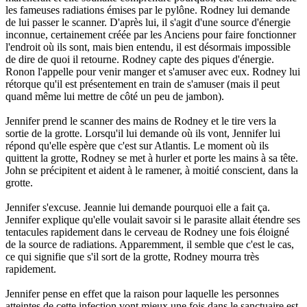
les fameuses radiations émises par le pylône. Rodney lui demande
de lui passer le scanner. D'après lui, il s'agit d'une source d'énergie
inconnue, certainement créée par les Anciens pour faire fonctionner
l'endroit où ils sont, mais bien entendu, il est désormais impossible
de dire de quoi il retourne. Rodney capte des piques d'énergie.
Ronon l'appelle pour venir manger et s'amuser avec eux. Rodney lui
rétorque qu'il est présentement en train de s'amuser (mais il peut
quand même lui mettre de côté un peu de jambon).
Jennifer prend le scanner des mains de Rodney et le tire vers la
sortie de la grotte. Lorsqu'il lui demande où ils vont, Jennifer lui
répond qu'elle espère que c'est sur Atlantis. Le moment où ils
quittent la grotte, Rodney se met à hurler et porte les mains à sa tête.
John se précipitent et aident à le ramener, à moitié conscient, dans la
grotte.
Jennifer s'excuse. Jeannie lui demande pourquoi elle a fait ça.
Jennifer explique qu'elle voulait savoir si le parasite allait étendre ses
tentacules rapidement dans le cerveau de Rodney une fois éloigné
de la source de radiations. Apparemment, il semble que c'est le cas,
ce qui signifie que s'il sort de la grotte, Rodney mourra très
rapidement.
Jennifer pense en effet que la raison pour laquelle les personnes
atteintes de cette infection vont mieux une fois dans le sanctuaire est