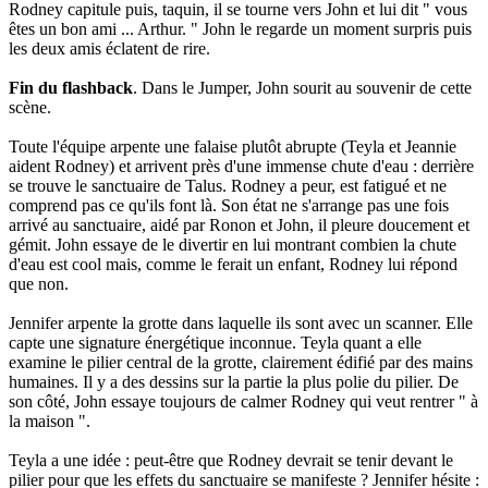
Rodney capitule puis, taquin, il se tourne vers John et lui dit " vous
êtes un bon ami ... Arthur. " John le regarde un moment surpris puis
les deux amis éclatent de rire.
Fin du flashback
. Dans le Jumper, John sourit au souvenir de cette
scène.
Toute l'équipe arpente une falaise plutôt abrupte (Teyla et Jeannie
aident Rodney) et arrivent près d'une immense chute d'eau : derrière
se trouve le sanctuaire de Talus. Rodney a peur, est fatigué et ne
comprend pas ce qu'ils font là. Son état ne s'arrange pas une fois
arrivé au sanctuaire, aidé par Ronon et John, il pleure doucement et
gémit. John essaye de le divertir en lui montrant combien la chute
d'eau est cool mais, comme le ferait un enfant, Rodney lui répond
que non.
Jennifer arpente la grotte dans laquelle ils sont avec un scanner. Elle
capte une signature énergétique inconnue. Teyla quant a elle
examine le pilier central de la grotte, clairement édifié par des mains
humaines. Il y a des dessins sur la partie la plus polie du pilier. De
son côté, John essaye toujours de calmer Rodney qui veut rentrer " à
la maison ".
Teyla a une idée : peut-être que Rodney devrait se tenir devant le
pilier pour que les effets du sanctuaire se manifeste ? Jennifer hésite :