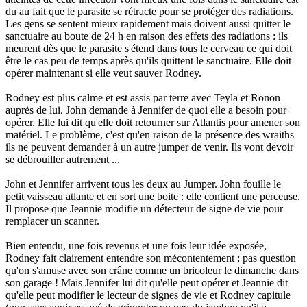
du au fait que le parasite se rétracte pour se protéger des radiations.
Les gens se sentent mieux rapidement mais doivent aussi quitter le
sanctuaire au boute de 24 h en raison des effets des radiations : ils
meurent dès que le parasite s'étend dans tous le cerveau ce qui doit
être le cas peu de temps après qu'ils quittent le sanctuaire. Elle doit
opérer maintenant si elle veut sauver Rodney.
Rodney est plus calme et est assis par terre avec Teyla et Ronon
auprès de lui. John demande à Jennifer de quoi elle a besoin pour
opérer. Elle lui dit qu'elle doit retourner sur Atlantis pour amener son
matériel. Le problème, c'est qu'en raison de la présence des wraiths
ils ne peuvent demander à un autre jumper de venir. Ils vont devoir
se débrouiller autrement ...
John et Jennifer arrivent tous les deux au Jumper. John fouille le
petit vaisseau atlante et en sort une boite : elle contient une perceuse.
Il propose que Jeannie modifie un détecteur de signe de vie pour
remplacer un scanner.
Bien entendu, une fois revenus et une fois leur idée exposée,
Rodney fait clairement entendre son mécontentement : pas question
qu'on s'amuse avec son crâne comme un bricoleur le dimanche dans
son garage ! Mais Jennifer lui dit qu'elle peut opérer et Jeannie dit
qu'elle peut modifier le lecteur de signes de vie et Rodney capitule