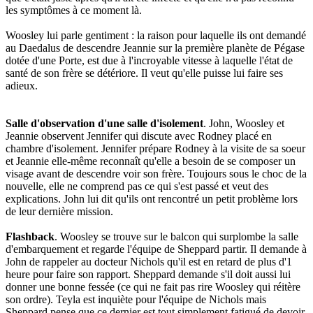
les symptômes à ce moment là.
Woosley lui parle gentiment : la raison pour laquelle ils ont demandé
au Daedalus de descendre Jeannie sur la première planète de Pégase
dotée d'une Porte, est due à l'incroyable vitesse à laquelle l'état de
santé de son frère se détériore. Il veut qu'elle puisse lui faire ses
adieux.
Salle d'observation d'une salle d'isolement
. John, Woosley et
Jeannie observent Jennifer qui discute avec Rodney placé en
chambre d'isolement. Jennifer prépare Rodney à la visite de sa soeur
et Jeannie elle-même reconnaît qu'elle a besoin de se composer un
visage avant de descendre voir son frère. Toujours sous le choc de la
nouvelle, elle ne comprend pas ce qui s'est passé et veut des
explications. John lui dit qu'ils ont rencontré un petit problème lors
de leur dernière mission.
Flashback
. Woosley se trouve sur le balcon qui surplombe la salle
d'embarquement et regarde l'équipe de Sheppard partir. Il demande à
John de rappeler au docteur Nichols qu'il est en retard de plus d'1
heure pour faire son rapport. Sheppard demande s'il doit aussi lui
donner une bonne fessée (ce qui ne fait pas rire Woosley qui réitère
son ordre). Teyla est inquiète pour l'équipe de Nichols mais
Sheppard pense que ce dernier est tout simplement fatigué de devoir