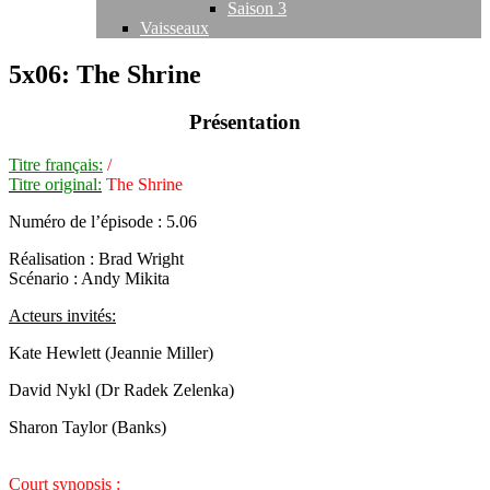
Saison 3
Vaisseaux
5x06: The Shrine
Présentation
Titre français:
/
Titre original:
The Shrine
Numéro de l’épisode : 5.06
Réalisation : Brad Wright
Scénario : Andy Mikita
Acteurs invités:
Kate Hewlett (Jeannie Miller)
David Nykl (Dr Radek Zelenka)
Sharon Taylor (Banks)
Court synopsis :