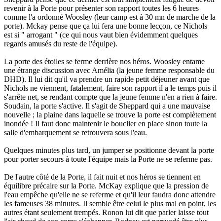
revenir à la Porte pour présenter son rapport toutes les 6 heures
comme l'a ordonné Woosley (leur camp est à 30 mn de marche de la
porte). Mckay pense que ça lui fera une bonne lecçon, ce Nichols
est si " arrogant " (ce qui nous vaut bien évidemment quelques
regards amusés du reste de l'équipe).
La porte des étoiles se ferme derrière nos héros. Woosley entame
une étrange discussion avec Amélia (la jeune femme responsable du
DHD). Il lui dit qu'il va prendre un rapide petit déjeuner avant que
Nichols ne viennent, fatalement, faire son rapport il a le temps puis il
s'arrête net, se rendant compte que la jeune femme n'en a rien à faire.
Soudain, la porte s'active. Il s'agit de Sheppard qui a une mauvaise
nouvelle ; la plaine dans laquelle se trouve la porte est complètement
inondée ! Il faut donc maintenir le bouclier en place sinon toute la
salle d'embarquement se retrouvera sous l'eau.
Quelques minutes plus tard, un jumper se positionne devant la porte
pour porter secours à toute l'équipe mais la Porte ne se referme pas.
De l'autre côté de la Porte, il fait nuit et nos héros se tiennent en
équilibre précaire sur la Porte. McKay explique que la pression de
l'eau empêche qu'elle ne se referme et qu'il leur faudra donc attendre
les fameuses 38 minutes. Il semble être celui le plus mal en point, les
autres étant seulement trempés. Ronon lui dit que parler laisse tout