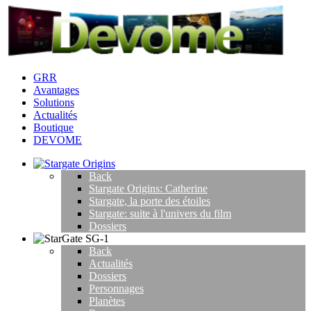
GRR
Avantages
Solutions
Actualités
Boutique
DEVOME
Back
Stargate Origins: Catherine
Stargate, la porte des étoiles
Stargate: suite à l'univers du film
Dossiers
Back
Actualités
Dossiers
Personnages
Planètes