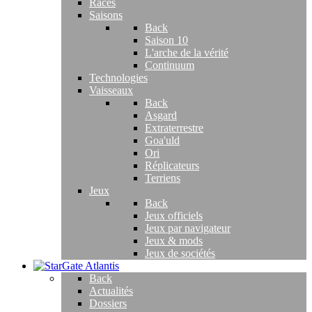
Races
Saisons
Back
Saison 10
L'arche de la vérité
Continuum
Technologies
Vaisseaux
Back
Asgard
Extraterrestre
Goa'uld
Ori
Réplicateurs
Terriens
Jeux
Back
Jeux officiels
Jeux par navigateur
Jeux & mods
Jeux de sociétés
Back
Actualités
Dossiers