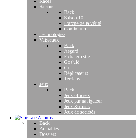
Races
Saisons
Back
Saison 10
L'arche de la vérité
Continuum
Technologies
Vaisseaux
Back
Asgard
Extraterrestre
Goa'uld
Ori
Réplicateurs
Terriens
Jeux
Back
Jeux officiels
Jeux par navigateur
Jeux & mods
Jeux de sociétés
Back
Actualités
Dossiers