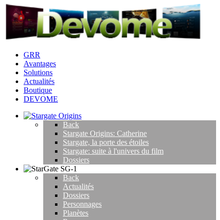
GRR
Avantages
Solutions
Actualités
Boutique
DEVOME
Back
Stargate Origins: Catherine
Stargate, la porte des étoiles
Stargate: suite à l'univers du film
Dossiers
Back
Actualités
Dossiers
Personnages
Planètes