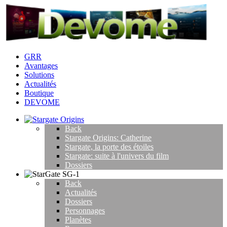
GRR
Avantages
Solutions
Actualités
Boutique
DEVOME
Back
Stargate Origins: Catherine
Stargate, la porte des étoiles
Stargate: suite à l'univers du film
Dossiers
Back
Actualités
Dossiers
Personnages
Planètes