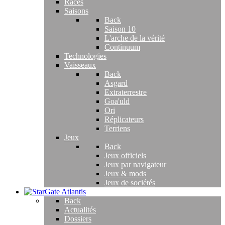
Races
Saisons
Back
Saison 10
L'arche de la vérité
Continuum
Technologies
Vaisseaux
Back
Asgard
Extraterrestre
Goa'uld
Ori
Réplicateurs
Terriens
Jeux
Back
Jeux officiels
Jeux par navigateur
Jeux & mods
Jeux de sociétés
Back
Actualités
Dossiers